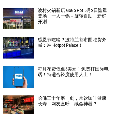
波村火锅新店 GoGo Pot 5月2日隆重
登场！一人一锅＋旋转自助，新鲜
开涮！
感恩节吃啥？波特兰都市圈吃货齐
喊：冲 Hotpot Palace！
每月花费低至5美元！免费打国际电
话！特适合轻度使用人士！
哈佛三十年磨一剑，常饮咖啡健康
长寿！网友直呼：续命神器？