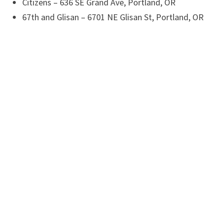
Citizens – 636 SE Grand Ave, Portland, OR
67th and Glisan – 6701 NE Glisan St, Portland, OR