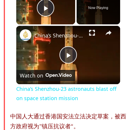
Now Playing
Play Video
×
China’s Shenzhou-23 astronauts blast off on space station mission
P
Watch on
l
China’s Shenzhou-23 astronauts blast off
a
on space station mission
y
中国人大通过香港国安法立法决定草案，被西
方政府视为”镇压抗议者“。