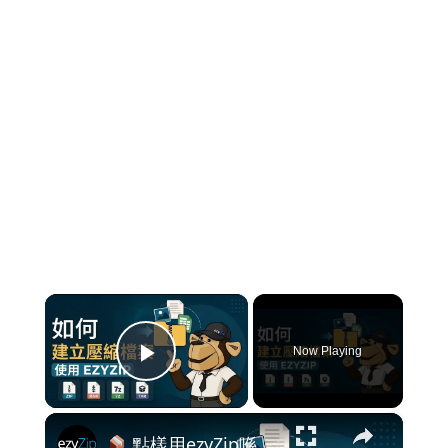
×
Now Playing
Play Video
×
點樣用ezyZip喺網上免費整封存檔案 [粵語] | 無需安裝軟體