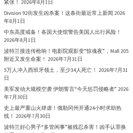
紧张！
2026年8月1日
Division 92街发生凶杀案！这条街最近常上新闻
2026
年8月1日
中东高度戒备！各国大使馆警告美国人出行风险！
2026年8月1日
波特兰接连传枪响！电影院观影变”惊魂夜”，Mall 205
附近又发生命案！
2026年7月31日
5万人冲入西班牙领土，至少34人死亡！
2026年7月31
日
美军发动大规模空袭 伊朗誓言“今天惩罚侵略者”
2026
年7月30日
史上最严重山火肆虐！俄勒冈州开通24小时求助热
线！
2026年7月30日
波特兰好心男子“多管闲事”被残忍杀害！凶手认罪换