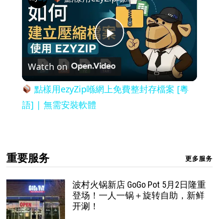
Play
Watch on
Video
點樣用ezyZip喺網上免費整封存檔案 [粵
語] | 無需安裝軟體
重要服务
更多服务
波村火锅新店 GoGo Pot 5月2日隆重
登场！一人一锅＋旋转自助，新鲜
开涮！