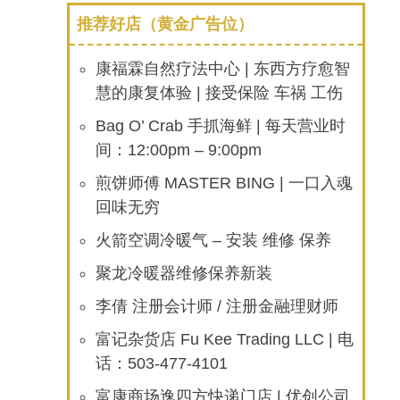
推荐好店（黄金广告位）
康福霖自然疗法中心 | 东西方疗愈智
慧的康复体验 | 接受保险 车祸 工伤
Bag O’ Crab 手抓海鲜 | 每天营业时
间：12:00pm – 9:00pm
煎饼师傅 MASTER BING | 一口入魂
回味无穷
火箭空调冷暖气 – 安装 维修 保养
聚龙冷暖器维修保养新装
李倩 注册会计师 / 注册金融理财师
富记杂货店 Fu Kee Trading LLC | 电
话：503-477-4101
富康商场逸四方快递门店 | 优创公司