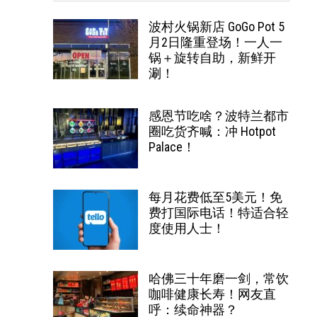
波村火锅新店 GoGo Pot 5
月2日隆重登场！一人一
锅＋旋转自助，新鲜开
涮！
感恩节吃啥？波特兰都市
圈吃货齐喊：冲 Hotpot
Palace！
每月花费低至5美元！免
费打国际电话！特适合轻
度使用人士！
哈佛三十年磨一剑，常饮
咖啡健康长寿！网友直
呼：续命神器？