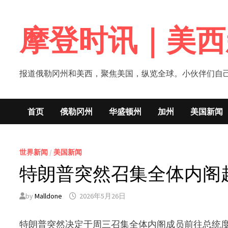
Skip
to
摩登时讯｜美西
content
报道俄勒冈州和美西，聚焦美国，纵览全球。小伙伴们自己的新闻媒体！网
首页
俄勒冈州
华盛顿州
加州
美国新闻
世界新闻
/
美国新闻
特朗普突然召集全体内阁
by
Malldone
2026年5月26日
特朗普突然决定于周三召集全体内阁成员前往总统度假地