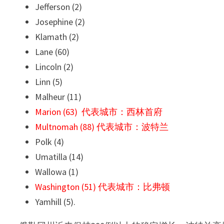
Jefferson (2)
Josephine (2)
Klamath (2)
Lane (60)
Lincoln (2)
Linn (5)
Malheur (11)
Marion (63) 代表城市：西林首府
Multnomah (88) 代表城市：波特兰
Polk (4)
Umatilla (14)
Wallowa (1)
Washington (51) 代表城市：比弗顿
Yamhill (5).