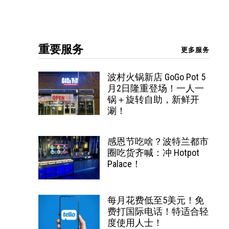
重要服务
更多服务
波村火锅新店 GoGo Pot 5
月2日隆重登场！一人一
锅＋旋转自助，新鲜开
涮！
感恩节吃啥？波特兰都市
圈吃货齐喊：冲 Hotpot
Palace！
每月花费低至5美元！免
费打国际电话！特适合轻
度使用人士！