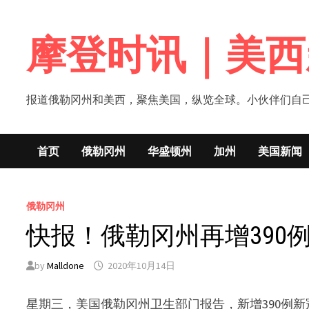
Skip
to
摩登时讯｜美西
content
报道俄勒冈州和美西，聚焦美国，纵览全球。小伙伴们自己的新闻媒体！网
首页
俄勒冈州
华盛顿州
加州
美国新闻
俄勒冈州
快报！俄勒冈州再增390
by
Malldone
2020年10月14日
星期三，美国俄勒冈州卫生部门报告，新增390例新冠