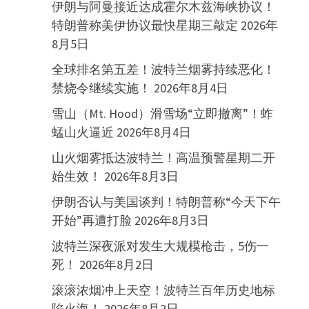
伊朗与阿曼接近达成霍尔木兹海峡协议！
特朗普称美伊协议最快星期三敲定
2026年
8月5日
全球排名第五差！波特兰烟雾持续恶化！
禁烧令继续实施！
2026年8月4日
雪山（Mt. Hood）滑雪场“立即撤离”！蚱
蜢山火逼近
2026年8月4日
山火烟雾抵达波特兰！高温预警星期二开
始生效！
2026年8月3日
伊朗否认与美国谈判！特朗普称“今天下午
开始”再遭打脸
2026年8月3日
波特兰深夜派对发生大规模枪击，5伤一
死！
2026年8月2日
滚滚浓烟冲上天空！波特兰百年历史地标
陷火海！
2026年8月2日