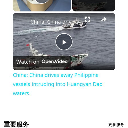
Play Video
×
China: China drives away Philippine vessels intruding into Huangyan Dao waters.
Play
Watch on
Video
China: China drives away Philippine
vessels intruding into Huangyan Dao
waters.
重要服务
更多服务