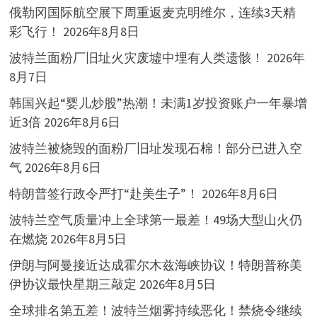
俄勒冈国际航空展下周重返麦克明维尔，连续3天精
彩飞行！
2026年8月8日
波特兰面粉厂旧址火灾废墟中埋有人类遗骸！
2026年
8月7日
韩国兴起“婴儿炒股”热潮！未满1岁投资账户一年暴增
近3倍
2026年8月6日
波特兰被烧毁的面粉厂旧址发现石棉！部分已进入空
气
2026年8月6日
特朗普签行政令严打“赴美生子”！
2026年8月6日
波特兰空气质量冲上全球第一最差！49场大型山火仍
在燃烧
2026年8月5日
伊朗与阿曼接近达成霍尔木兹海峡协议！特朗普称美
伊协议最快星期三敲定
2026年8月5日
全球排名第五差！波特兰烟雾持续恶化！禁烧令继续