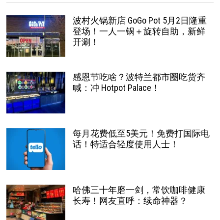
波村火锅新店 GoGo Pot 5月2日隆重
登场！一人一锅＋旋转自助，新鲜
开涮！
感恩节吃啥？波特兰都市圈吃货齐
喊：冲 Hotpot Palace！
每月花费低至5美元！免费打国际电
话！特适合轻度使用人士！
哈佛三十年磨一剑，常饮咖啡健康
长寿！网友直呼：续命神器？