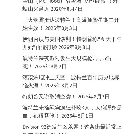
雪山（Mt. Hood）滑雪场“立即撤离”！蚱
蜢山火逼近
2026年8月4日
山火烟雾抵达波特兰！高温预警星期二开
始生效！
2026年8月3日
伊朗否认与美国谈判！特朗普称“今天下午
开始”再遭打脸
2026年8月3日
波特兰深夜派对发生大规模枪击，5伤一
死！
2026年8月2日
滚滚浓烟冲上天空！波特兰百年历史地标
陷火海！
2026年8月2日
特朗普又说取消空袭！
2026年8月2日
波特兰未拴绳狗疯狂扑咬3人，人狗浑身是
血，都很紧张！
2026年8月1日
Division 92街发生凶杀案！这条街最近常上