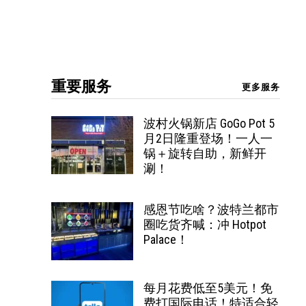
重要服务
更多服务
波村火锅新店 GoGo Pot 5
月2日隆重登场！一人一
锅＋旋转自助，新鲜开
涮！
感恩节吃啥？波特兰都市
圈吃货齐喊：冲 Hotpot
Palace！
每月花费低至5美元！免
费打国际电话！特适合轻