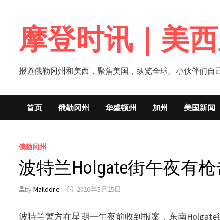
Skip
to
摩登时讯｜美西
content
报道俄勒冈州和美西，聚焦美国，纵览全球。小伙伴们自己的新闻媒体！网
首页
俄勒冈州
华盛顿州
加州
美国新闻
俄勒冈州
波特兰Holgate街午夜
by
Malldone
2020年5月25日
波特兰警方在星期一午夜前收到报案，东南Holgate