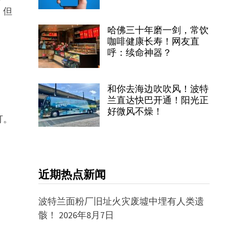
。但
哈佛三十年磨一剑，常饮
咖啡健康长寿！网友直
呼：续命神器？
和你去海边吹吹风！波特
兰直达快巴开通！阳光正
好微风不燥！
打。
近期热点新闻
波特兰面粉厂旧址火灾废墟中埋有人类遗
骸！
2026年8月7日