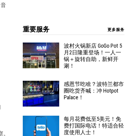
常音
重要服务
更多服务
波村火锅新店 GoGo Pot 5
月2日隆重登场！一人一
锅＋旋转自助，新鲜开
涮！
感恩节吃啥？波特兰都市
圈吃货齐喊：冲 Hotpot
Palace！
门
每月花费低至5美元！免
费打国际电话！特适合轻
度使用人士！
察。