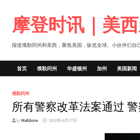
Skip
to
摩登时讯｜美西
content
报道俄勒冈州和美西，聚焦美国，纵览全球。小伙伴们自己的新闻媒体！网
首页
俄勒冈州
华盛顿州
加州
美国新闻
俄勒冈州
所有警察改革法案通过 警
by
Malldone
2020年6月27日