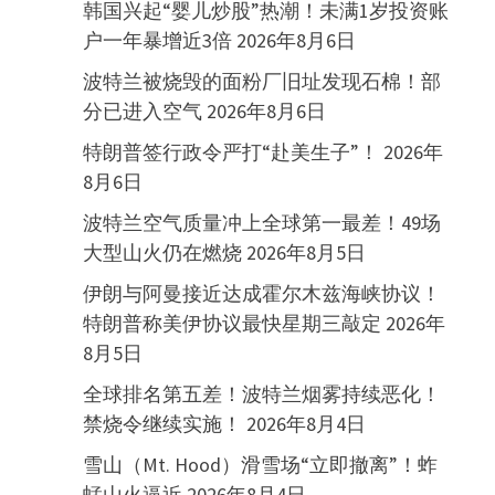
韩国兴起“婴儿炒股”热潮！未满1岁投资账
户一年暴增近3倍
2026年8月6日
波特兰被烧毁的面粉厂旧址发现石棉！部
分已进入空气
2026年8月6日
特朗普签行政令严打“赴美生子”！
2026年
8月6日
波特兰空气质量冲上全球第一最差！49场
大型山火仍在燃烧
2026年8月5日
伊朗与阿曼接近达成霍尔木兹海峡协议！
特朗普称美伊协议最快星期三敲定
2026年
8月5日
全球排名第五差！波特兰烟雾持续恶化！
禁烧令继续实施！
2026年8月4日
雪山（Mt. Hood）滑雪场“立即撤离”！蚱
蜢山火逼近
2026年8月4日