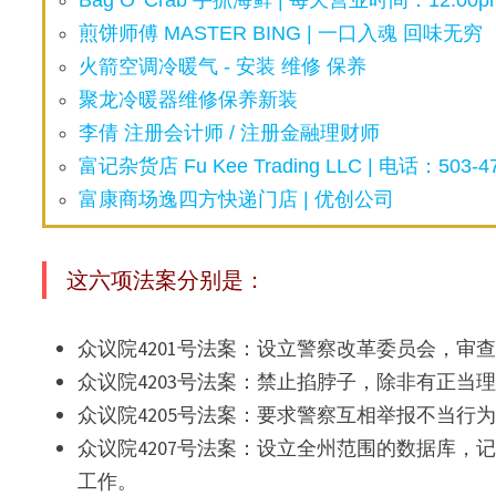
Bag O’ Crab 手抓海鲜 | 每天营业时间：12:00pm
煎饼师傅 MASTER BING | 一口入魂 回味无穷
火箭空调冷暖气 - 安装 维修 保养
聚龙冷暖器维修保养新装
李倩 注册会计师 / 注册金融理财师
富记杂货店 Fu Kee Trading LLC | 电话：503-47
富康商场逸四方快递门店 | 优创公司
这六项法案分别是：
众议院4201号法案：设立警察改革委员会，
众议院4203号法案：禁止掐脖子，除非有正当
众议院4205号法案：要求警察互相举报不当行
众议院4207号法案：设立全州范围的数据库
工作。