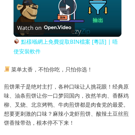
P
Watch on
l
點樣喺網上免費提取BIN檔案 [粵語] | 唔
a
使安裝軟件
y
菜单太香，不怕你吃，只怕你选！
V
煎饼果子是绝对主打，各种口味让人挑花眼！经典原
味、油条煎饼让你一口梦回国内，孜然羊肉、香酥鸡
i
柳、叉烧、北京烤鸭、牛肉煎饼都是肉食党的最爱。
想要更刺激的口味？麻辣小龙虾煎饼、酸辣土豆丝煎
d
饼香辣带劲，根本停不下来！