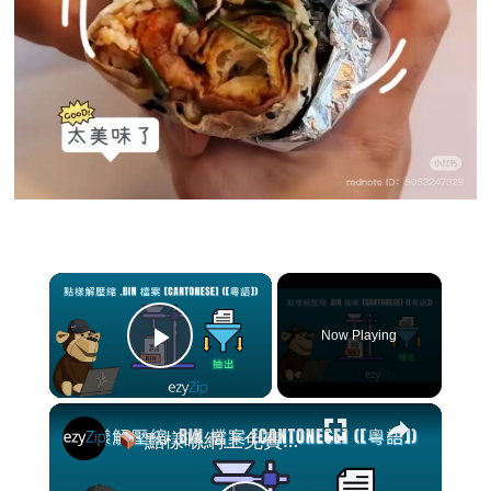
×
Now Playing
Play Video
×
點樣喺網上免費提取BIN檔案 [粵語] | 唔使安裝軟件