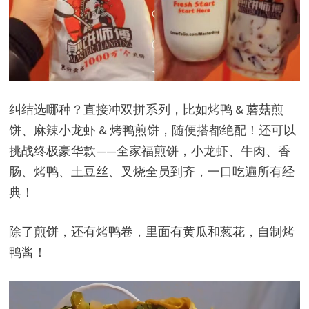
纠结选哪种？直接冲双拼系列，比如烤鸭 & 蘑菇煎
饼、麻辣小龙虾 & 烤鸭煎饼，随便搭都绝配！还可以
挑战终极豪华款——全家福煎饼，小龙虾、牛肉、香
肠、烤鸭、土豆丝、叉烧全员到齐，一口吃遍所有经
典！
除了煎饼，还有烤鸭卷，里面有黄瓜和葱花，自制烤
鸭酱！