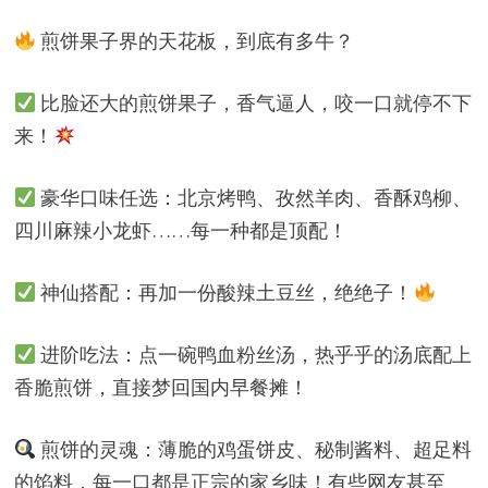
煎饼果子界的天花板，到底有多牛？
比脸还大的煎饼果子，香气逼人，咬一口就停不下
来！
豪华口味任选：北京烤鸭、孜然羊肉、香酥鸡柳、
四川麻辣小龙虾……每一种都是顶配！
神仙搭配：再加一份酸辣土豆丝，绝绝子！
进阶吃法：点一碗鸭血粉丝汤，热乎乎的汤底配上
香脆煎饼，直接梦回国内早餐摊！
煎饼的灵魂：薄脆的鸡蛋饼皮、秘制酱料、超足料
的馅料，每一口都是正宗的家乡味！有些网友甚至