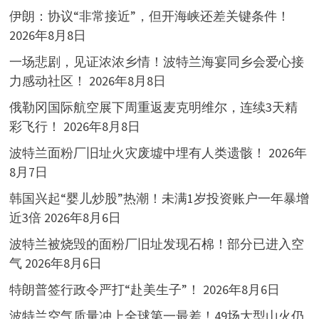
伊朗：协议“非常接近”，但开海峡还差关键条件！
2026年8月8日
一场悲剧，见证浓浓乡情！波特兰海宴同乡会爱心接
力感动社区！
2026年8月8日
俄勒冈国际航空展下周重返麦克明维尔，连续3天精
彩飞行！
2026年8月8日
波特兰面粉厂旧址火灾废墟中埋有人类遗骸！
2026年
8月7日
韩国兴起“婴儿炒股”热潮！未满1岁投资账户一年暴增
近3倍
2026年8月6日
波特兰被烧毁的面粉厂旧址发现石棉！部分已进入空
气
2026年8月6日
特朗普签行政令严打“赴美生子”！
2026年8月6日
波特兰空气质量冲上全球第一最差！49场大型山火仍