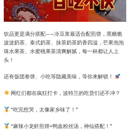
饮品更是满分搭配——冷豆浆最适合配煎饼，黑糖脆
波波奶茶、泰式奶茶、抹茶奶茶奶香四溢，芒果泡泡
珠水果茶、水蜜桃果茶清爽解腻，每一杯都让人上
头！
还有饭团卷饼、小吃等隐藏美味，等你来解锁！
网红们都在疯狂打卡，波特兰的吃货们还不冲？
“吃完想哭，太像家乡味了！”
“麻辣小龙虾煎饼+鸭血粉丝汤，神仙搭配！”