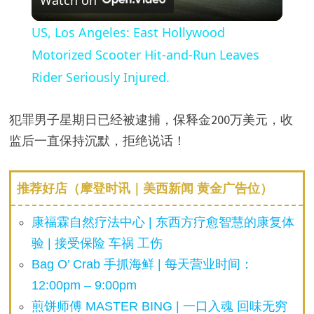
l
US, Los Angeles: East Hollywood
a
Motorized Scooter Hit-and-Run Leaves
Rider Seriously Injured.
y
犯罪男子星期日已经被逮捕，保释金200万美元，收
V
监后一直保持沉默，拒绝说话！
i
推荐好店（摩登时讯｜美西新闻 黄金广告位）
d
康福霖自然疗法中心 | 东西方疗愈智慧的康复体
验 | 接受保险 车祸 工伤
e
Bag O’ Crab 手抓海鲜 | 每天营业时间：
12:00pm – 9:00pm
o
煎饼师傅 MASTER BING | 一口入魂 回味无穷