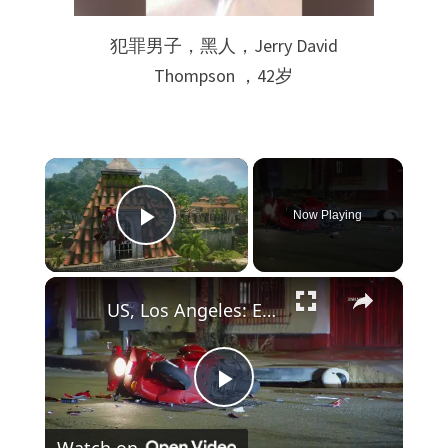
犯罪男子，黑人，Jerry David
Thompson ，42岁
×
Now Playing
Play Video
×
US, Los Angeles: East Hollywood Motorized Scooter Hit-and-Run Leaves Rider Seriously Injured.
P
Watch on