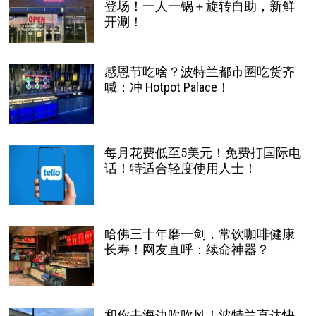
登场！一人一锅＋旋转自助，新鲜
开涮！
感恩节吃啥？波特兰都市圈吃货齐
喊：冲 Hotpot Palace！
每月花费低至5美元！免费打国际电
话！特适合轻度使用人士！
哈佛三十年磨一剑，常饮咖啡健康
长寿！网友直呼：续命神器？
和你去海边吹吹风！波特兰直达快