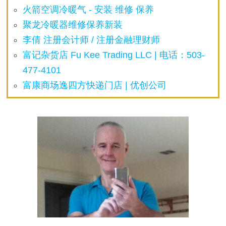
火箭空调冷暖气 - 安装 维修 保养
聚龙冷暖器维修保养新装
李倩 注册会计师 / 注册金融理财师
富记杂货店 Fu Kee Trading LLC | 电话：503-
477-4101
富康商场逸四方快递门店 | 优创公司