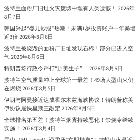
波特兰面粉厂旧址火灾废墟中埋有人类遗骸！
2026年
8月7日
韩国兴起“婴儿炒股”热潮！未满1岁投资账户一年暴增
近3倍
2026年8月6日
波特兰被烧毁的面粉厂旧址发现石棉！部分已进入空
气
2026年8月6日
特朗普签行政令严打“赴美生子”！
2026年8月6日
波特兰空气质量冲上全球第一最差！49场大型山火仍
在燃烧
2026年8月5日
伊朗与阿曼接近达成霍尔木兹海峡协议！特朗普称美
伊协议最快星期三敲定
2026年8月5日
全球排名第五差！波特兰烟雾持续恶化！禁烧令继续
实施！
2026年8月4日
雪山（Mt. Hood）滑雪场“立即撤离”！蚱蜢山火逼近