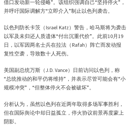
借口发动新一轮侵略”。该组织强调自己“坚持停火”，
并呼吁国际调解方“立即介入”制止以色列袭击。
以色列防长卡茨（Israel Katz）警告，哈马斯将为袭击
以军及未归还人质遗体“付出沉重代价”。此前10月19
日，以军因两名士兵在拉法（Rafah）阵亡而发动报
复性空袭，导致数十人死伤。
美国副总统万斯（J.D. Vance）日前访问以色列，称
“总统推动的和平仍将维持”，并表示尽管可能会有“小
规模冲突”，“但整体停火不会被破坏”。
分析认为，虽然以色列在近两年取得多场军事胜利，
但在国际舆论中却日益孤立，停火协议前景再度蒙上
阴影。