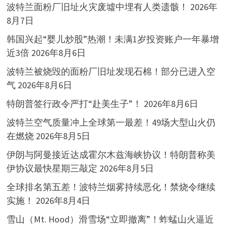
波特兰面粉厂旧址火灾废墟中埋有人类遗骸！
2026年
8月7日
韩国兴起“婴儿炒股”热潮！未满1岁投资账户一年暴增
近3倍
2026年8月6日
波特兰被烧毁的面粉厂旧址发现石棉！部分已进入空
气
2026年8月6日
特朗普签行政令严打“赴美生子”！
2026年8月6日
波特兰空气质量冲上全球第一最差！49场大型山火仍
在燃烧
2026年8月5日
伊朗与阿曼接近达成霍尔木兹海峡协议！特朗普称美
伊协议最快星期三敲定
2026年8月5日
全球排名第五差！波特兰烟雾持续恶化！禁烧令继续
实施！
2026年8月4日
雪山（Mt. Hood）滑雪场“立即撤离”！蚱蜢山火逼近