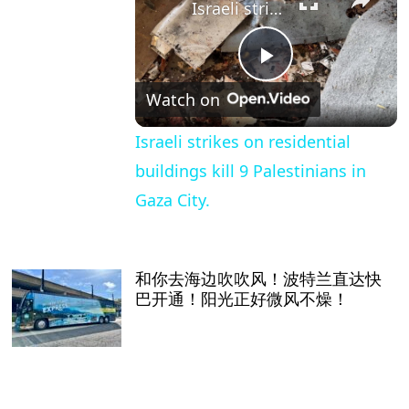
Israeli strikes on residential buildings kill 9 Palestinians in Gaza City.
Play
Watch on
Video
Israeli strikes on residential
buildings kill 9 Palestinians in
Gaza City.
和你去海边吹吹风！波特兰直达快
巴开通！阳光正好微风不燥！