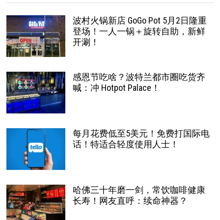
波村火锅新店 GoGo Pot 5月2日隆重
登场！一人一锅＋旋转自助，新鲜
开涮！
感恩节吃啥？波特兰都市圈吃货齐
喊：冲 Hotpot Palace！
每月花费低至5美元！免费打国际电
话！特适合轻度使用人士！
哈佛三十年磨一剑，常饮咖啡健康
长寿！网友直呼：续命神器？