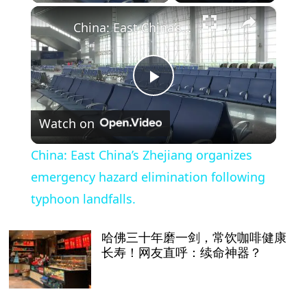
×
China: East China’s Zhejiang organizes emergency hazard elimination following typhoon landfalls.
Play
Watch on
Video
China: East China’s Zhejiang organizes
emergency hazard elimination following
typhoon landfalls.
哈佛三十年磨一剑，常饮咖啡健康
长寿！网友直呼：续命神器？