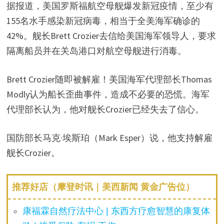
y
据报道，美国罗斯福航空母舰爆发新冠疫情，至少有
155名水手感染新冠病毒，相当于全美海军确诊的
V
42%。舰长Brett Crozier去信给美国海军领导人，要求
隔离船员并在关岛港口对航空母舰进行消毒。
i
Brett Crozier随即被解雇！美国海军代理部长Thomas
d
Modly认为船长歪曲事件，造成不必要的恐慌。海军
代理部长认为，他对舰长Crozier已经失去了信心。
e
国防部长马克·埃斯珀（Mark Esper）说，他支持解雇
o
舰长Crozier。
推荐好店（摩登时讯｜美西新闻 黄金广告位）
康福霖自然疗法中心 | 东西方疗愈智慧的康复体