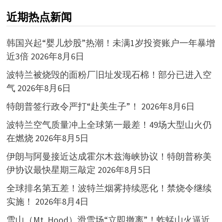
近期热点新闻
韩国兴起“婴儿炒股”热潮！未满1岁投资账户一年暴增
近3倍
2026年8月6日
波特兰被烧毁的面粉厂旧址发现石棉！部分已进入空
气
2026年8月6日
特朗普签行政令严打“赴美生子”！
2026年8月6日
波特兰空气质量冲上全球第一最差！49场大型山火仍
在燃烧
2026年8月5日
伊朗与阿曼接近达成霍尔木兹海峡协议！特朗普称美
伊协议最快星期三敲定
2026年8月5日
全球排名第五差！波特兰烟雾持续恶化！禁烧令继续
实施！
2026年8月4日
雪山（Mt. Hood）滑雪场“立即撤离”！蚱蜢山火逼近