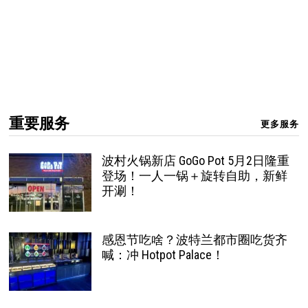
重要服务
更多服务
波村火锅新店 GoGo Pot 5月2日隆重
登场！一人一锅＋旋转自助，新鲜
开涮！
感恩节吃啥？波特兰都市圈吃货齐
喊：冲 Hotpot Palace！