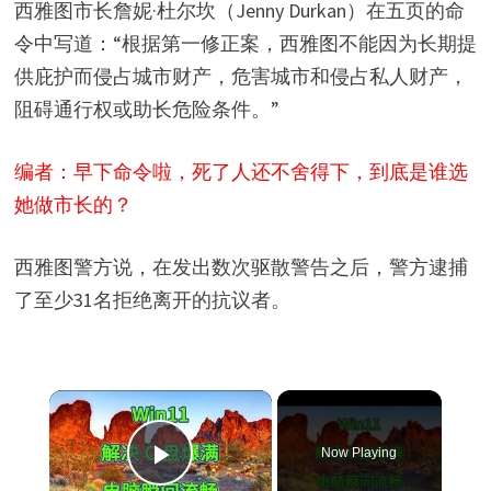
西雅图市长詹妮·杜尔坎（Jenny Durkan）在五页的命
令中写道：“根据第一修正案，西雅图不能因为长期提
供庇护而侵占城市财产，危害城市和侵占私人财产，
阻碍通行权或助长危险条件。”
编者：早下命令啦，死了人还不舍得下，到底是谁选
她做市长的？
西雅图警方说，在发出数次驱散警告之后，警方逮捕
了至少31名拒绝离开的抗议者。
×
Now Playing
Play Video