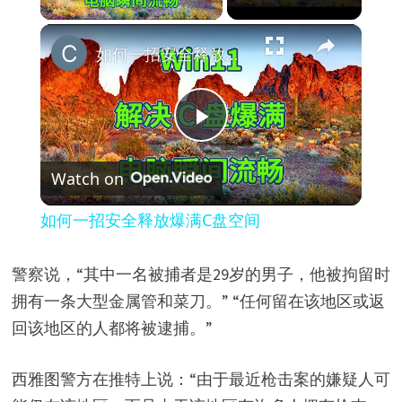
×
如何一招安全释放爆满C盘空间
P
Watch on
l
如何一招安全释放爆满C盘空间
a
警察说，“其中一名被捕者是29岁的男子，他被拘留时
y
拥有一条大型金属管和菜刀。” “任何留在该地区或返
回该地区的人都将被逮捕。”
V
西雅图警方在推特上说：“由于最近枪击案的嫌疑人可