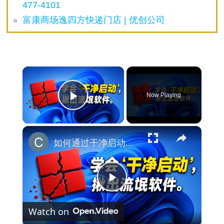
477-4101
富康商场逸四方快递门店 | 优创公司
×
Now Playing
Play Video
×
如何通过干净启动揪出你电脑里的“内鬼”
P
Watch on
l