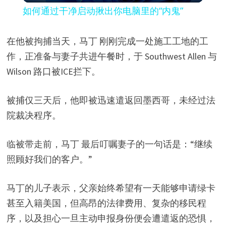
如何通过干净启动揪出你电脑里的“内鬼”
a
在他被拘捕当天，马丁 刚刚完成一处施工工地的工
y
作，正准备与妻子共进午餐时，于 Southwest Allen 与
Wilson 路口被ICE拦下。
V
被捕仅三天后，他即被迅速遣返回墨西哥，未经过法
i
院裁决程序。
临被带走前，马丁 最后叮嘱妻子的一句话是：“继续
d
照顾好我们的客户。”
e
马丁的儿子表示，父亲始终希望有一天能够申请绿卡
甚至入籍美国，但高昂的法律费用、复杂的移民程
o
序，以及担心一旦主动申报身份便会遭遣返的恐惧，