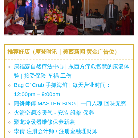
推荐好店（摩登时讯｜美西新闻 黄金广告位）
康福霖自然疗法中心 | 东西方疗愈智慧的康复体
验 | 接受保险 车祸 工伤
Bag O’ Crab 手抓海鲜 | 每天营业时间：
12:00pm – 9:00pm
煎饼师傅 MASTER BING | 一口入魂 回味无穷
火箭空调冷暖气 - 安装 维修 保养
聚龙冷暖器维修保养新装
李倩 注册会计师 / 注册金融理财师