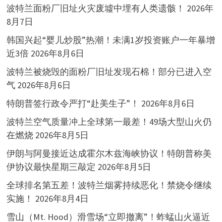
波特兰面粉厂旧址火灾废墟中埋有人类遗骸！
2026年
8月7日
韩国兴起“婴儿炒股”热潮！未满1岁投资账户一年暴增
近3倍
2026年8月6日
波特兰被烧毁的面粉厂旧址发现石棉！部分已进入空
气
2026年8月6日
特朗普签行政令严打“赴美生子”！
2026年8月6日
波特兰空气质量冲上全球第一最差！49场大型山火仍
在燃烧
2026年8月5日
伊朗与阿曼接近达成霍尔木兹海峡协议！特朗普称美
伊协议最快星期三敲定
2026年8月5日
全球排名第五差！波特兰烟雾持续恶化！禁烧令继续
实施！
2026年8月4日
雪山（Mt. Hood）滑雪场“立即撤离”！蚱蜢山火逼近