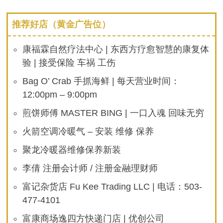
有
特
页
朗
普
推荐好店（黄金广告位）
头
像
康福霖自然疗法中心 | 东西方疗愈智慧的康复体
验 | 接受保险 车祸 工伤
Bag O’ Crab 手抓海鲜 | 每天营业时间：
12:00pm – 9:00pm
煎饼师傅 MASTER BING | 一口入魂 回味无穷
火箭空调冷暖气 – 安装 维修 保养
聚龙冷暖器维修保养新装
李倩 注册会计师 / 注册金融理财师
富记杂货店 Fu Kee Trading LLC | 电话：503-
477-4101
富康商场逸四方快递门店 | 优创公司