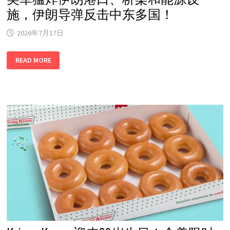
火
在
施，伊朗导弹反击中东多国！
烧！
2026年7月17日
美
READ MORE
军
猛
炸
伊
朗
港
口、
桥
梁
和
能
源
设
施，
伊
朗
导
弹
反
击
中
东
多
国！