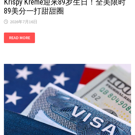
Krispy Kreme迎来89岁生日！全美限时
89美分一打甜甜圈
2026年7月16日
KRISPY
READ MORE
KREME
迎
来
89
岁
生
日！
全
美
限
时
89
美
分
一
打
甜
甜
圈