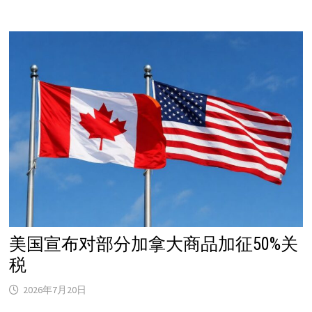
重
大
选
民
登
记
失
误！
6600
名
非
公
民
被
误
登
记
美国宣布对部分加拿大商品加征50%关
税
2026年7月20日