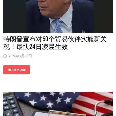
特朗普宣布对60个贸易伙伴实施新关
税！最快24日凌晨生效
2026年7月23日
特
READ MORE
朗
普
宣
布
对
60
个
贸
易
伙
伴
实
施