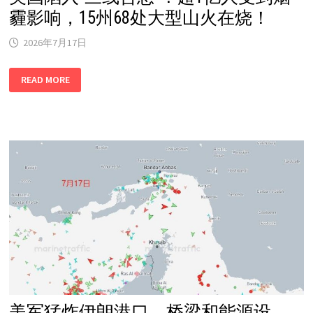
霾影响，15州68处大型山火在烧！
2026年7月17日
美
READ MORE
国
陷
入
“三
线
告
急”！
超
1
亿
人
受
到
烟
霾
影
响，
15
州
68
处
大
型
山
美军猛炸伊朗港口、桥梁和能源设