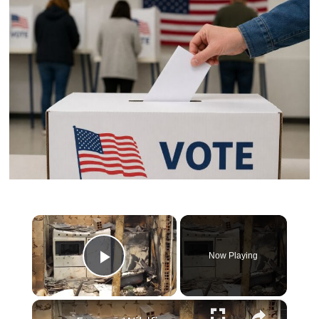
拨
付
10
亿
美
元
医
疗
补
助
资
金
×
Now Playing
Play Video
×