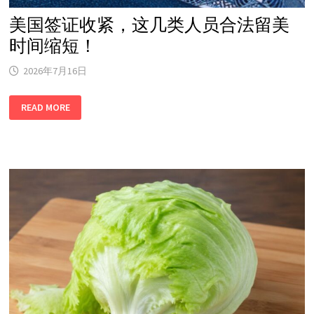
美国签证收紧，这几类人员合法留美
时间缩短！
2026年7月16日
美
READ MORE
国
签
证
收
紧，
这
几
类
人
员
合
法
留
美
时
间
缩
短！