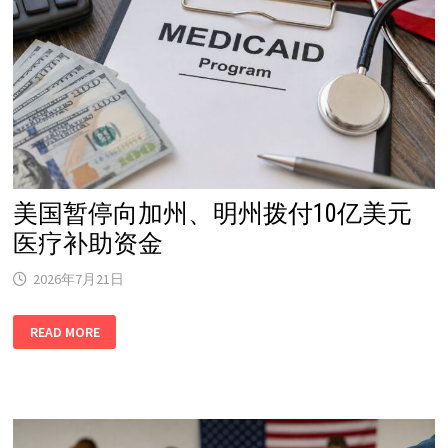
新
关
税！
最
快
24
日
凌
晨
生
效
美国暂停向加州、明州拨付10亿美元
医疗补助资金
2026年7月21日
美
READ MORE
国
暂
停
向
加
州、
明
州