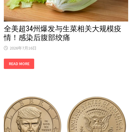
全美超34州爆发与生菜相关大规模疫
情！感染后腹部绞痛
2026年7月16日
全
READ MORE
美
超
34
州
爆
发
与
生
菜
相
关
大
规
模
疫
情！
感