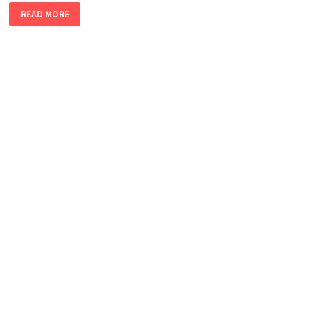
美
READ MORE
国
宣
布
对
部
分
加
拿
大
商
品
加
征
50%
关
税