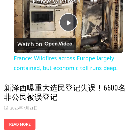
France: Wildfires across Europe largely contained, but economic toll runs deep.
Play
Watch on
Video
France: Wildfires across Europe largely
contained, but economic toll runs deep.
新泽西曝重大选民登记失误！6600名
非公民被误登记
2026年7月21日
新
READ MORE
泽
西
曝