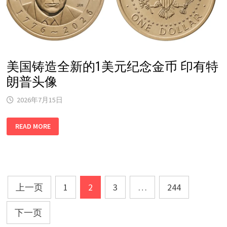
染
后
腹
部
绞
痛
美国铸造全新的1美元纪念金币 印有特
朗普头像
2026年7月15日
美
READ MORE
国
铸
造
全
新
的
1
美
文
元
上一页
1
2
3
…
244
纪
章
念
金
下一页
币
分
印