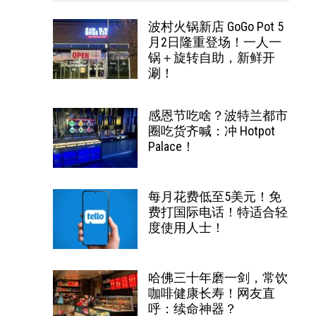
波村火锅新店 GoGo Pot 5
月2日隆重登场！一人一
锅＋旋转自助，新鲜开
涮！
感恩节吃啥？波特兰都市
圈吃货齐喊：冲 Hotpot
Palace！
每月花费低至5美元！免
费打国际电话！特适合轻
度使用人士！
哈佛三十年磨一剑，常饮
咖啡健康长寿！网友直
呼：续命神器？