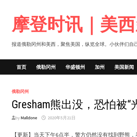
Skip
to
摩登时讯｜美西
content
报道俄勒冈州和美西，聚焦美国，纵览全球。小伙伴们自己的新闻媒体！网
首页
俄勒冈州
华盛顿州
加州
美国新闻
俄勒冈州
Gresham熊出没，恐怕被
by
Malldone
2020年5月21日
【更新】当天下午6点半，警方仍然没有找到野熊