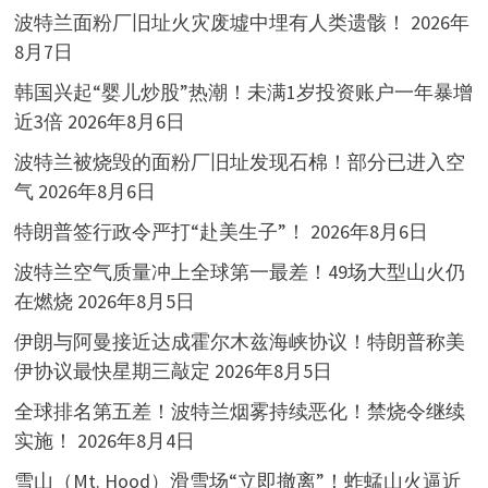
波特兰面粉厂旧址火灾废墟中埋有人类遗骸！
2026年
8月7日
韩国兴起“婴儿炒股”热潮！未满1岁投资账户一年暴增
近3倍
2026年8月6日
波特兰被烧毁的面粉厂旧址发现石棉！部分已进入空
气
2026年8月6日
特朗普签行政令严打“赴美生子”！
2026年8月6日
波特兰空气质量冲上全球第一最差！49场大型山火仍
在燃烧
2026年8月5日
伊朗与阿曼接近达成霍尔木兹海峡协议！特朗普称美
伊协议最快星期三敲定
2026年8月5日
全球排名第五差！波特兰烟雾持续恶化！禁烧令继续
实施！
2026年8月4日
雪山（Mt. Hood）滑雪场“立即撤离”！蚱蜢山火逼近