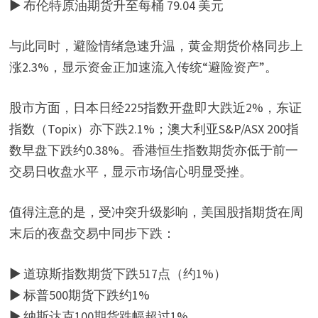
▶ 布伦特原油期货升至每桶 79.04 美元
与此同时，避险情绪急速升温，黄金期货价格同步上
涨2.3%，显示资金正加速流入传统“避险资产”。
股市方面，日本日经225指数开盘即大跌近2%，东证
指数（Topix）亦下跌2.1%；澳大利亚S&P/ASX 200指
数早盘下跌约0.38%。香港恒生指数期货亦低于前一
交易日收盘水平，显示市场信心明显受挫。
值得注意的是，受冲突升级影响，美国股指期货在周
末后的夜盘交易中同步下跌：
▶ 道琼斯指数期货下跌517点（约1%）
▶ 标普500期货下跌约1%
▶ 纳斯达克100期货跌幅超过1%