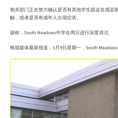
相关部门正在努力确认是否有其他学生跟这名感染
V
触，或者是否有成年人出现症状。
i
据称，South Meadows中学在周日进行深度清洁。
d
根据媒体最新报道，3月9日星期一，South Mead
e
o