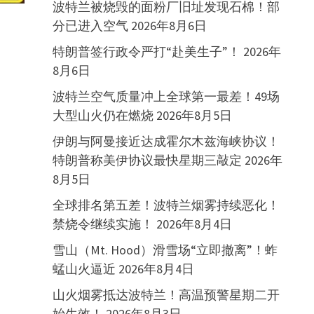
波特兰被烧毁的面粉厂旧址发现石棉！部
分已进入空气
2026年8月6日
特朗普签行政令严打“赴美生子”！
2026年
8月6日
deo
波特兰空气质量冲上全球第一最差！49场
大型山火仍在燃烧
2026年8月5日
伊朗与阿曼接近达成霍尔木兹海峡协议！
特朗普称美伊协议最快星期三敲定
2026年
8月5日
全球排名第五差！波特兰烟雾持续恶化！
禁烧令继续实施！
2026年8月4日
雪山（Mt. Hood）滑雪场“立即撤离”！蚱
蜢山火逼近
2026年8月4日
山火烟雾抵达波特兰！高温预警星期二开
始生效！
2026年8月3日