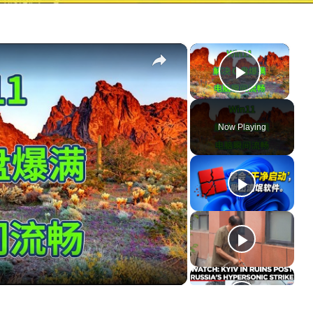
×
×
Play Vi
Now Playing