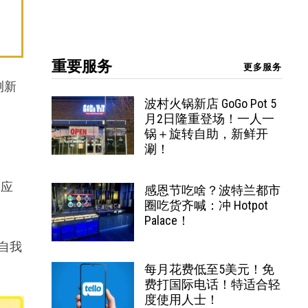
重要服务
更多服务
测新
波村火锅新店 GoGo Pot 5
月2日隆重登场！一人一
锅＋旋转自助，新鲜开
涮！
学应
感恩节吃啥？波特兰都市
圈吃货齐喊：冲 Hotpot
Palace！
在自我
每月花费低至5美元！免
费打国际电话！特适合轻
度使用人士！