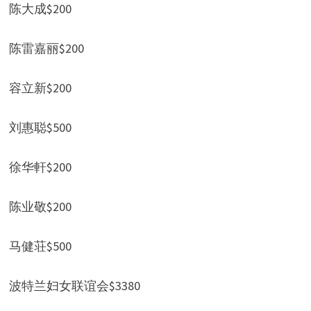
陈大成$200
陈雷嘉丽$200
容立新$200
刘惠聪$500
徐华軒$200
陈业敬$200
马健荘$500
波特兰妇女联谊会$3380