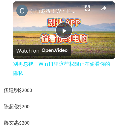
×
别再忽视！Win11里这些权限正在偷看你的隐私
P
Watch on
l
别再忽视！Win11里这些权限正在偷看你的
a
隐私
y
伍建明$2000
V
陈超俊$200
i
黎文惠$200