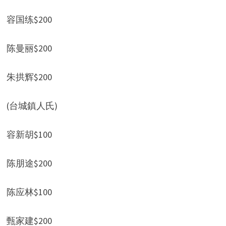
容国练$200
d
陈曼丽$200
e
朱拱辉$200
o
(台城鎮人氏)
容新胡$100
陈朋途$200
陈应林$100
甄家建$200