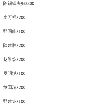
陈锡铎夫妇$300
李万祥$200
甄国能$100
陳建胜$200
赵景焕$200
罗明悦$100
黄囯瑞$200
甄建策$100