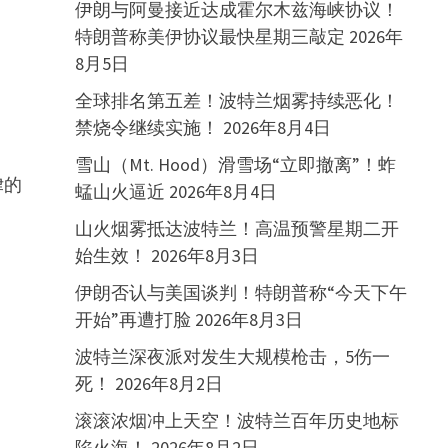
伊朗与阿曼接近达成霍尔木兹海峡协议！
特朗普称美伊协议最快星期三敲定
2026年
8月5日
全球排名第五差！波特兰烟雾持续恶化！
禁烧令继续实施！
2026年8月4日
雪山（Mt. Hood）滑雪场“立即撤离”！蚱
律的
蜢山火逼近
2026年8月4日
山火烟雾抵达波特兰！高温预警星期二开
始生效！
2026年8月3日
伊朗否认与美国谈判！特朗普称“今天下午
开始”再遭打脸
2026年8月3日
波特兰深夜派对发生大规模枪击，5伤一
死！
2026年8月2日
滚滚浓烟冲上天空！波特兰百年历史地标
陷火海！
2026年8月2日