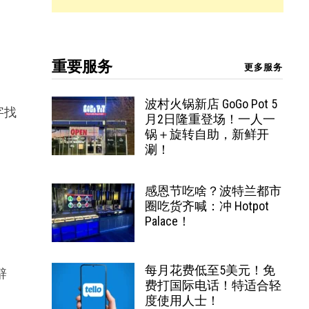
重要服务
更多服务
波村火锅新店 GoGo Pot 5
字找
月2日隆重登场！一人一
锅＋旋转自助，新鲜开
涮！
感恩节吃啥？波特兰都市
圈吃货齐喊：冲 Hotpot
Palace！
每月花费低至5美元！免
辟
费打国际电话！特适合轻
度使用人士！