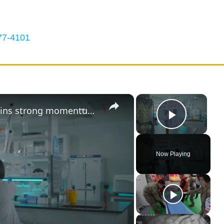
7-4101
×
×
China: China's drug innovation gains strong momentum: official.
Play Vi
Now Playing