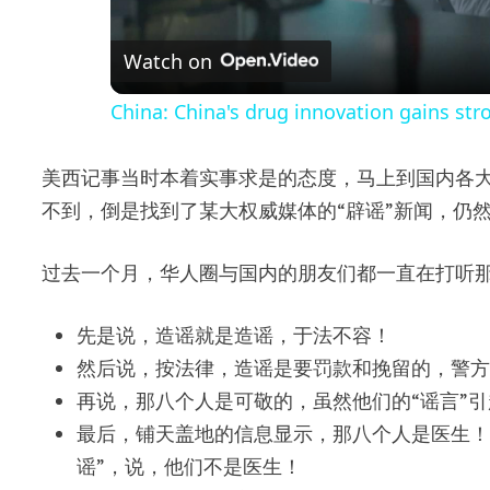
l
Watch on
a
China: China's drug innovation gains st
y
美西记事当时本着实事求是的态度，马上到国内各
V
不到，倒是找到了某大权威媒体的“辟谣”新闻，仍
i
过去一个月，华人圈与国内的朋友们都一直在打听
d
先是说，造谣就是造谣，于法不容！
然后说，按法律，造谣是要罚款和挽留的，警
e
再说，那八个人是可敬的，虽然他们的“谣言”
最后，铺天盖地的信息显示，那八个人是医生！
o
谣”，说，他们不是医生！