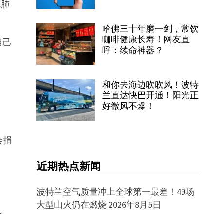
冠肺
哈佛三十年磨一剑，常饮
咖啡健康长寿！网友直
自己
呼：续命神器？
和你去海边吹吹风！波特
兰直达快巴开通！阳光正
好微风不燥！
会捐
近期热点新闻
波特兰空气质量冲上全球第一最差！49场
大型山火仍在燃烧
2026年8月5日
又