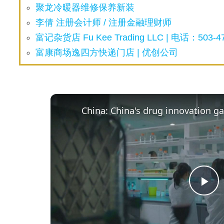
聚龙冷暖器维修保养新装
李倩 注册会计师 / 注册金融理财师
富记杂货店 Fu Kee Trading LLC | 电话：503-47
富康商场逸四方快递门店 | 优创公司
P