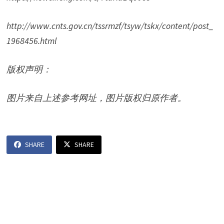
d
http://www.cnts.gov.cn/tssrmzf/tsyw/tskx/content/post_
1968456.html
e
版权声明：
o
图片来自上述参考网址，图片版权归原作者。
SHARE
SHARE